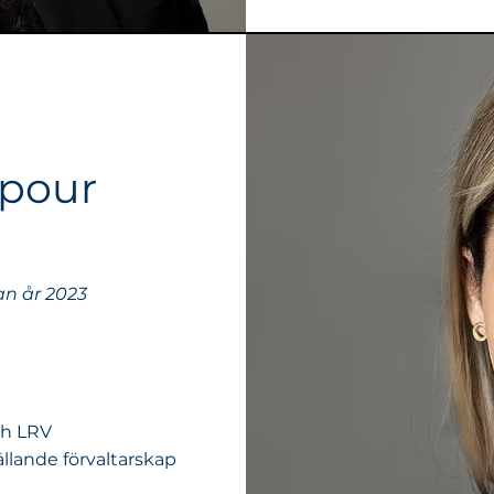
pour
an år 2023
ch LRV
llande förvaltarskap