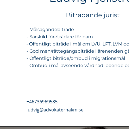
Biträdande jurist
- Målsägandebiträde
- Särskild företrädare för barn
-
Offentligt biträde i mål om LVU, LPT, LVM o
- God man/rättegångsbiträde i ärenenden gä
- Offentligt biträde/ombud i migrationsmål
- Ombud i mål avseende vårdnad, boende 
+46736969585
ludvig@advokaternakm.se