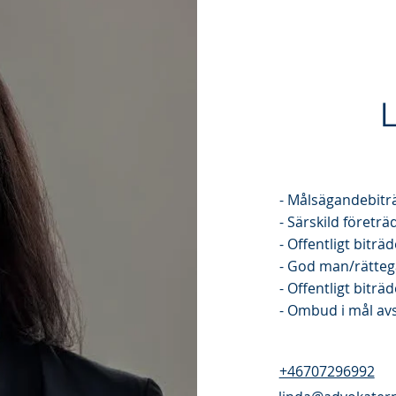
- Målsägandebitr
- Särskild företrä
- Offentligt bitr
- God man/rätteg
- Offentligt bitr
- Ombud i mål a
+46707296992