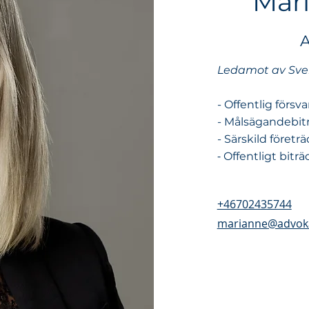
Mar
A
Ledamot av Sve
- Offentlig försva
- Målsägandebit
- Särskild företr
-
Offentligt bitr
+46702435744
marianne@advok