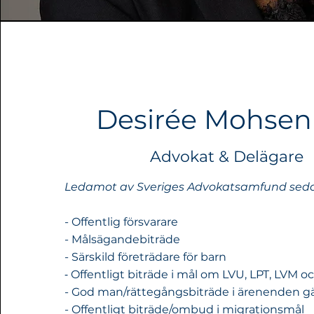
Desirée Mohsen
Advokat & Delägare
Ledamot av Sveriges Advokatsamfund sed
- Offentlig försvarare
- Målsägandebiträde
- Särskild företrädare för barn
-
Offentligt biträde i mål om LVU, LPT, LVM o
- God man/rättegångsbiträde i ärenenden gä
- Offentligt biträde/ombud i migrationsmål