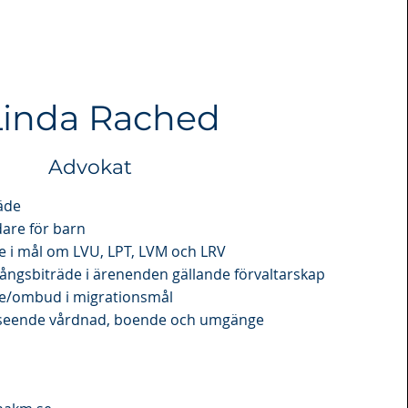
Linda Rached
Advokat
äde
dare för barn
äde i mål om LVU, LPT, LVM och LRV
ångsbiträde i ärenenden gällande förvaltarskap
äde/ombud i migrationsmål
vseende vårdnad, boende och umgänge