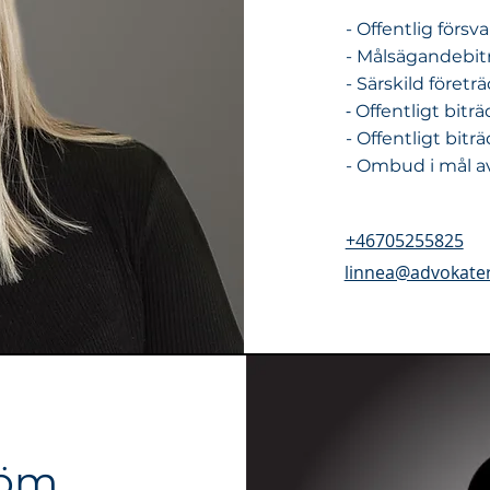
- Offentlig försv
- Målsägandebit
- Särskild företr
-
Offentligt bitr
- Offentligt bit
- Ombud i mål 
+46705255825
linnea@advokate
röm