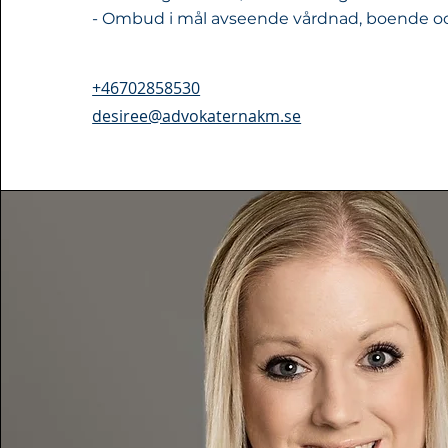
- Ombud i mål avseende vårdnad, boende 
+46702858530
desiree@advokaternakm.se