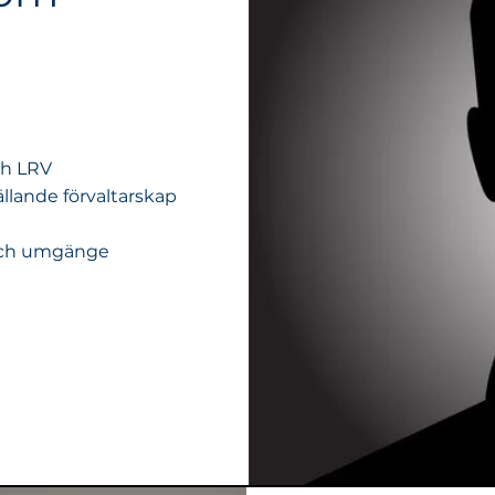
ch LRV
llande förvaltarskap
och umgänge