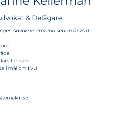
ianne Kellerman
dvokat & Delägare
riges Advokatsamfund sedan år 2011
rare
räde
ädare för barn
äde i mål om LVU
aternakm.se