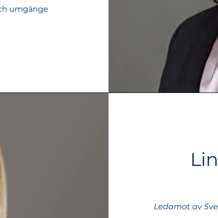
och umgänge
Li
Ledamot av Sve