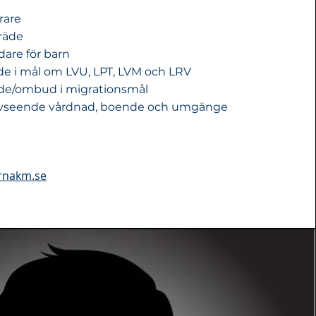
arare
räde
ädare för barn
äde i mål om LVU, LPT, LVM och LRV
räde/ombud i
migrationsmål
avseende vårdnad, boende och umgänge
rnakm.se