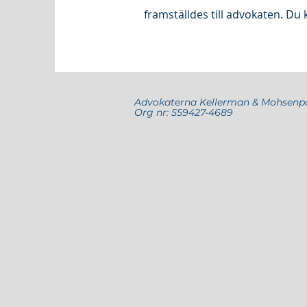
framställdes till advokaten. 
Advokaterna Kellerman & Mohsenp
Org nr: 559427-4689