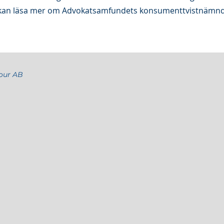
Du kan läsa mer om Advokatsamfundets konsumenttvistnämn
our AB