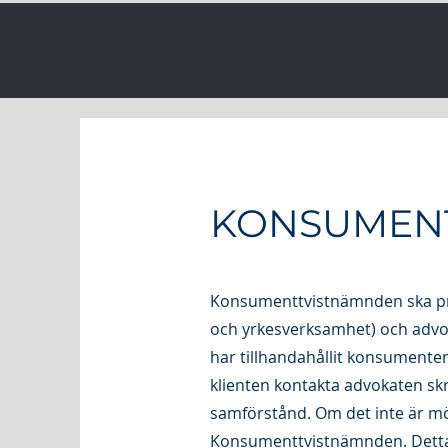
KONSUMEN
Konsumenttvistnämnden ska prö
och yrkesverksamhet) och advo
har tillhandahållit konsumenten
klienten kontakta advokaten skri
samförstånd. Om det inte är möjl
Konsumenttvistnämnden. Detta sk