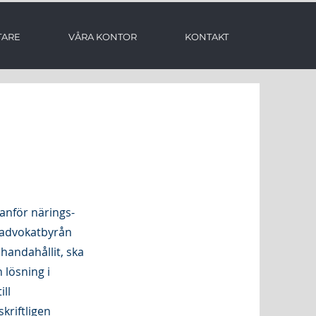
TARE
VÅRA KONTOR
KONTAKT
anför närings-
 advokatbyrån
handahållit, ska
 lösning i
ill
kriftligen